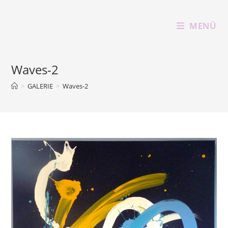
Zum
Inhalt
MENÜ
springen
Waves-2
>
GALERIE
>
Waves-2