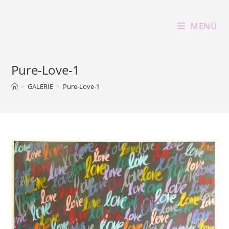
Zum
Inhalt
MENÜ
springen
Pure-Love-1
>
GALERIE
>
Pure-Love-1