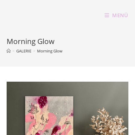
Zum
Inhalt
MENÜ
springen
Morning Glow
>
GALERIE
>
Morning Glow