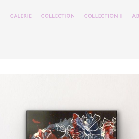
E
GALERIE
COLLECTION
COLLECTION II
A